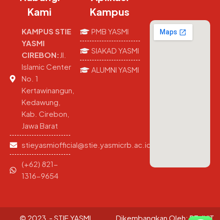
Kami
Kampus
KAMPUS STIE
PMB YASMI
YASMI
SIAKAD YASMI
CIREBON:
Jl.
Islamic Center
ALUMNI YASMI
No. 1
Kertawinangun,
Kedawung,
Kab. Cirebon,
Jawa Barat
stieyasmiofficial@stie.yasmicrb.ac.id
(+62) 821-
1316-9654
© 2023 - STIE YASMI
Dikembangkan Oleh:
PT. INIT