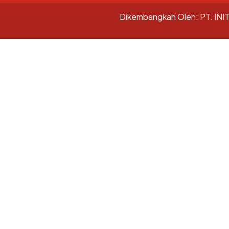
Dikembangkan Oleh:
PT. INI