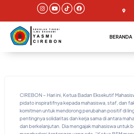
BERANDA
CIREBON – Hari ini, Ketua Badan Eksekutif Mahasis
pidato inspiratifnya kepada mahasiswa, staf, dan fa
komitmen untuk mendorong perubahan positif di l
pentingnya solidaritas dan kerja sama di antara maha
dan berkelanjutan. Dia mengajak mahasiswa untuk
menghadapi tantangan yang ada. “Ketua BEM menyam