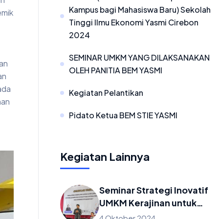
Kampus bagi Mahasiswa Baru) Sekolah
emik
Tinggi Ilmu Ekonomi Yasmi Cirebon
2024
SEMINAR UMKM YANG DILAKSANAKAN
kan
OLEH PANITIA BEM YASMI
an
ada
Kegiatan Pelantikan
man
Pidato Ketua BEM STIE YASMI
Kegiatan Lainnya
Seminar Strategi Inovatif
UMKM Kerajinan untuk
Menembus Pasar
4 Oktober 2024