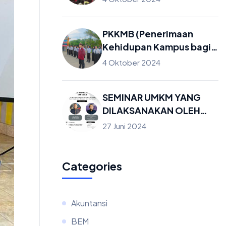
Internasional
PKKMB (Penerimaan
Kehidupan Kampus bagi
Mahasiswa Baru) Sekolah
4 Oktober 2024
Tinggi Ilmu Ekonomi
Yasmi Cirebon 2024
SEMINAR UMKM YANG
DILAKSANAKAN OLEH
PANITIA BEM YASMI
27 Juni 2024
Categories
Akuntansi
BEM