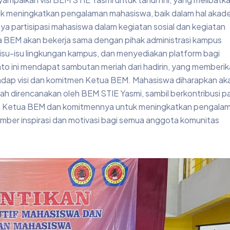
uk meningkatkan pengalaman mahasiswa, baik dalam hal akad
ya partisipasi mahasiswa dalam kegiatan sosial dan kegiatan
a BEM akan bekerja sama dengan pihak administrasi kampus
isu-isu lingkungan kampus, dan menyediakan platform bagi
o ini mendapat sambutan meriah dari hadirin, yang memberi
dap visi dan komitmen Ketua BEM. Mahasiswa diharapkan ak
lah direncanakan oleh BEM STIE Yasmi, sambil berkontribusi p
an Ketua BEM dan komitmennya untuk meningkatkan pengala
mber inspirasi dan motivasi bagi semua anggota komunitas