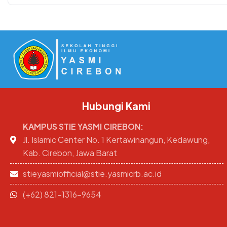
Hubungi Kami
KAMPUS STIE YASMI CIREBON:
Jl. Islamic Center No. 1 Kertawinangun, Kedawung,
Kab. Cirebon, Jawa Barat
stieyasmiofficial@stie.yasmicrb.ac.id
(+62) 821-1316-9654