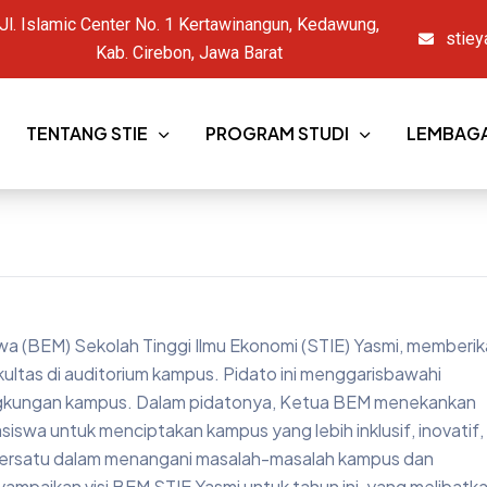
Jl. Islamic Center No. 1 Kertawinangun, Kedawung,
stiey
Kab. Cirebon, Jawa Barat
TENTANG STIE
PROGRAM STUDI
LEMBAG
wa (BEM) Sekolah Tinggi Ilmu Ekonomi (STIE) Yasmi, memberi
kultas di auditorium kampus. Pidato ini menggarisbawahi
ingkungan kampus. Dalam pidatonya, Ketua BEM menekankan
siswa untuk menciptakan kampus yang lebih inklusif, inovatif,
 bersatu dalam menangani masalah-masalah kampus dan
paikan visi BEM STIE Yasmi untuk tahun ini, yang melibatk